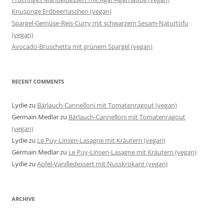
Knusprige Erdbeertaschen (vegan)
Spargel-Gemüse-Reis-Curry mit schwarzem Sesam-Naturtofu
(vegan)
Avocado-Bruschetta mit grünem Spargel (vegan)
RECENT COMMENTS
Lydie
zu
Bärlauch-Cannelloni mit Tomatenragout (vegan)
Germain Medlar
zu
Bärlauch-Cannelloni mit Tomatenragout
(vegan)
Lydie
zu
Le Puy-Linsen-Lasagne mit Kräutern (vegan)
Germain Medlar
zu
Le Puy-Linsen-Lasagne mit Kräutern (vegan)
Lydie
zu
Apfel-Vanilledessert mit Nusskrokant (vegan)
ARCHIVE