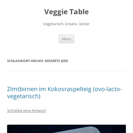
Zum
Inhalt
Veggie Table
springen
Vegetarisch, kreativ, lecker
Menü
SCHLAGWORT-ARCHIV:
DESSERTS @DE
Zimtbirnen im Kokosraspelteig (ovo-lacto-
vegetarisch)
Schreibe eine Antwort