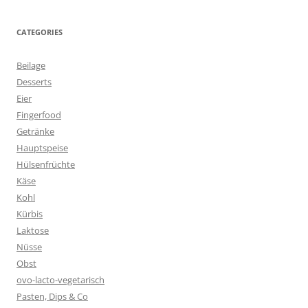
CATEGORIES
Beilage
Desserts
Eier
Fingerfood
Getränke
Hauptspeise
Hülsenfrüchte
Käse
Kohl
Kürbis
Laktose
Nüsse
Obst
ovo-lacto-vegetarisch
Pasten, Dips & Co