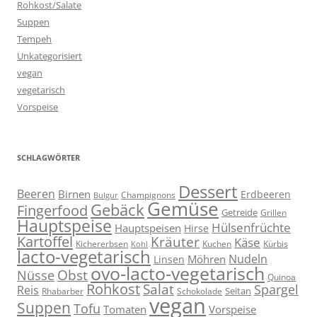
Rohkost/Salate
Suppen
Tempeh
Unkategorisiert
vegan
vegetarisch
Vorspeise
SCHLAGWÖRTER
Dessert
Beeren
Birnen
Erdbeeren
Champignons
Bulgur
Gemüse
Gebäck
Fingerfood
Getreide
Grillen
Hauptspeise
Hülsenfrüchte
Hauptspeisen
Hirse
Kartoffel
Kräuter
Käse
Kuchen
Kichererbsen
Kürbis
Kohl
lacto-vegetarisch
Nudeln
Möhren
Linsen
ovo-lacto-vegetarisch
Obst
Nüsse
Quinoa
Rohkost
Salat
Spargel
Reis
Seitan
Schokolade
Rhabarber
vegan
Suppen
Tofu
Tomaten
Vorspeise