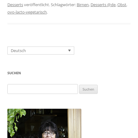
Desserts
veröffentlicht. Schlagwörter:
Birnen
,
Desserts @de
,
Obst
,
ovo-lacto-vegetarisch
.
Deutsch
SUCHEN
Suchen
nach: