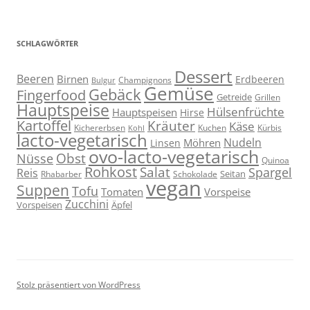
SCHLAGWÖRTER
Dessert
Beeren
Birnen
Erdbeeren
Champignons
Bulgur
Gemüse
Gebäck
Fingerfood
Getreide
Grillen
Hauptspeise
Hülsenfrüchte
Hauptspeisen
Hirse
Kartoffel
Kräuter
Käse
Kuchen
Kichererbsen
Kürbis
Kohl
lacto-vegetarisch
Nudeln
Möhren
Linsen
ovo-lacto-vegetarisch
Obst
Nüsse
Quinoa
Rohkost
Salat
Spargel
Reis
Seitan
Schokolade
Rhabarber
vegan
Suppen
Tofu
Tomaten
Vorspeise
Zucchini
Vorspeisen
Äpfel
Stolz präsentiert von WordPress