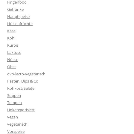
Fingerfood
Getränke
Hauptspeise
Hülsenfrüchte
Käse
Kohl
Kürbis
Laktose
Nüsse
Obst
ovo-lacto-vegetarisch
Pasten, Dips & Co
Rohkost/Salate
Suppen
Tempeh
Unkategorisiert
vegan
vegetarisch
Vorspeise