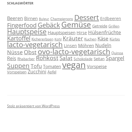
SCHLAGWÖRTER
Dessert
Beeren
Birnen
Erdbeeren
Champignons
Bulgur
Gemüse
Gebäck
Fingerfood
Getreide
Grillen
Hauptspeise
Hülsenfrüchte
Hauptspeisen
Hirse
Kartoffel
Kräuter
Käse
Kuchen
Kichererbsen
Kürbis
Kohl
lacto-vegetarisch
Nudeln
Möhren
Linsen
ovo-lacto-vegetarisch
Obst
Nüsse
Quinoa
Rohkost
Salat
Spargel
Reis
Seitan
Schokolade
Rhabarber
vegan
Suppen
Tofu
Tomaten
Vorspeise
Zucchini
Vorspeisen
Äpfel
Stolz präsentiert von WordPress