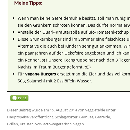
Meine Tipps:
Wenn man keine Getreidemühle besitzt, soll man ruhig i
sie den Grünkern schroten können. Das dürfte normalerw
Anstelle der Quark-Kräutersoße auf Bio-Tomatenketchup 
Diese Grünkernburger sind im Sommer eine fleischlose u
Alternative die auch bei Kindern sehr gut ankommen. Wir
ein paar Jahren auf der Oekofoire angeboten und ich kan
ein Renner ;o) ! Unsere Kochgruppe hat nach den 3 Tage
Nachts im Traum Burger geformt ;o)))
Für
vegane Burgers
ersetzt man die Eier und das Vollko
50 g Sojamehl mit 2 Esslöffeln Wasser.
Dieser Beitrag wurde am
15. August 2014
von
veggietable
unter
Hauptspeise
veröffentlicht. Schlagwörter:
Gemüse
,
Getreide
,
Grillen
,
Kräuter
,
ovo-lacto-vegetarisch
,
vegan
.