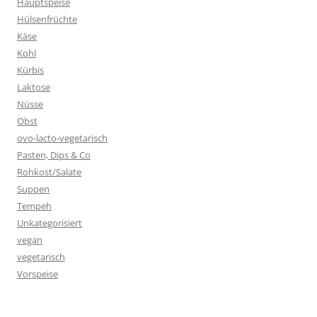
Hauptspeise
Hülsenfrüchte
Käse
Kohl
Kürbis
Laktose
Nüsse
Obst
ovo-lacto-vegetarisch
Pasten, Dips & Co
Rohkost/Salate
Suppen
Tempeh
Unkategorisiert
vegan
vegetarisch
Vorspeise