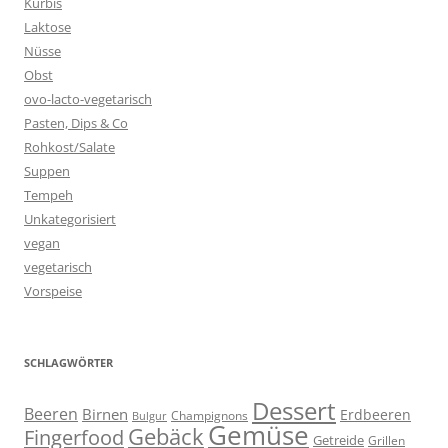
Kürbis
Laktose
Nüsse
Obst
ovo-lacto-vegetarisch
Pasten, Dips & Co
Rohkost/Salate
Suppen
Tempeh
Unkategorisiert
vegan
vegetarisch
Vorspeise
SCHLAGWÖRTER
Dessert
Beeren
Birnen
Erdbeeren
Champignons
Bulgur
Gemüse
Gebäck
Fingerfood
Getreide
Grillen