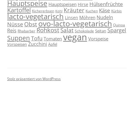
Hauptspeise
Hülsenfrüchte
Hauptspeisen
Hirse
Kartoffel
Kräuter
Käse
Kuchen
Kichererbsen
Kürbis
Kohl
lacto-vegetarisch
Nudeln
Möhren
Linsen
ovo-lacto-vegetarisch
Obst
Nüsse
Quinoa
Rohkost
Salat
Spargel
Reis
Seitan
Schokolade
Rhabarber
vegan
Suppen
Tofu
Tomaten
Vorspeise
Zucchini
Vorspeisen
Äpfel
Stolz präsentiert von WordPress