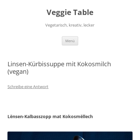
Zum
Inhalt
Veggie Table
springen
Vegetarisch, kreativ, lecker
Menü
Linsen-Kürbissuppe mit Kokosmilch
(vegan)
Schreibe eine Antwort
Lënsen-Kalbasszopp mat Kokosmëllech