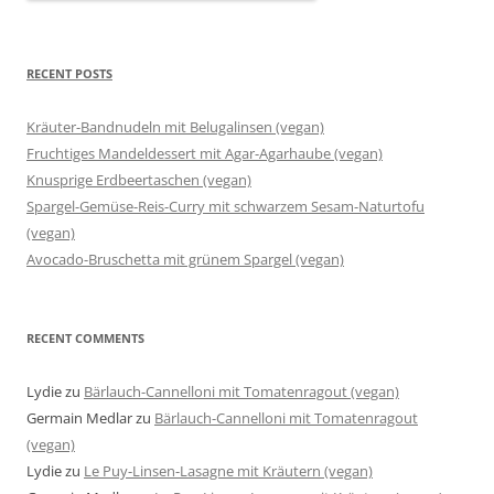
RECENT POSTS
Kräuter-Bandnudeln mit Belugalinsen (vegan)
Fruchtiges Mandeldessert mit Agar-Agarhaube (vegan)
Knusprige Erdbeertaschen (vegan)
Spargel-Gemüse-Reis-Curry mit schwarzem Sesam-Naturtofu
(vegan)
Avocado-Bruschetta mit grünem Spargel (vegan)
RECENT COMMENTS
Lydie
zu
Bärlauch-Cannelloni mit Tomatenragout (vegan)
Germain Medlar
zu
Bärlauch-Cannelloni mit Tomatenragout
(vegan)
Lydie
zu
Le Puy-Linsen-Lasagne mit Kräutern (vegan)