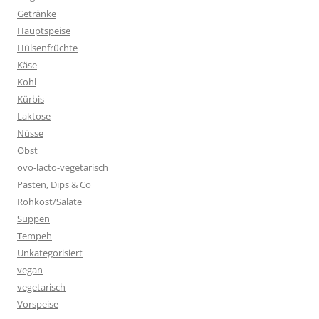
Getränke
Hauptspeise
Hülsenfrüchte
Käse
Kohl
Kürbis
Laktose
Nüsse
Obst
ovo-lacto-vegetarisch
Pasten, Dips & Co
Rohkost/Salate
Suppen
Tempeh
Unkategorisiert
vegan
vegetarisch
Vorspeise