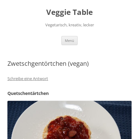
Zum
Inhalt
Veggie Table
springen
Vegetarisch, kreativ, lecker
Menü
Zwetschgentörtchen (vegan)
Schreibe eine Antwort
Quetschentärtchen