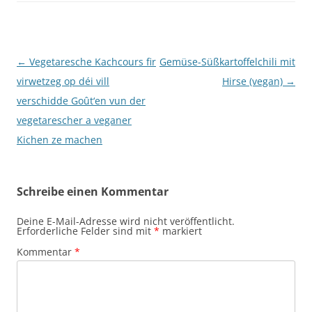
Beitragsnavigation
←
Vegetaresche Kachcours fir
Gemüse-Süßkartoffelchili mit
virwetzeg op déi vill
Hirse (vegan)
→
verschidde Goût‘en vun der
vegetarescher a veganer
Kichen ze machen
Schreibe einen Kommentar
Deine E-Mail-Adresse wird nicht veröffentlicht.
Erforderliche Felder sind mit
*
markiert
Kommentar
*