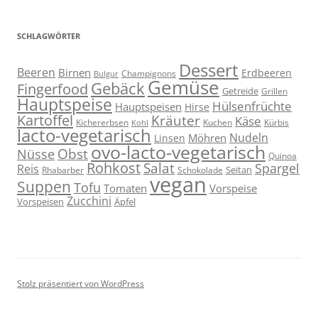
SCHLAGWÖRTER
Dessert
Beeren
Birnen
Erdbeeren
Champignons
Bulgur
Gemüse
Gebäck
Fingerfood
Getreide
Grillen
Hauptspeise
Hülsenfrüchte
Hauptspeisen
Hirse
Kartoffel
Kräuter
Käse
Kuchen
Kichererbsen
Kürbis
Kohl
lacto-vegetarisch
Nudeln
Möhren
Linsen
ovo-lacto-vegetarisch
Obst
Nüsse
Quinoa
Rohkost
Salat
Spargel
Reis
Seitan
Schokolade
Rhabarber
vegan
Suppen
Tofu
Tomaten
Vorspeise
Zucchini
Vorspeisen
Äpfel
Stolz präsentiert von WordPress