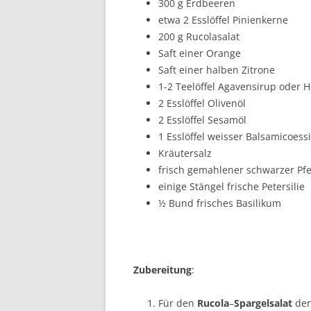
300 g Erdbeeren
etwa 2 Esslöffel Pinienkerne
200 g Rucolasalat
Saft einer Orange
Saft einer halben Zitrone
1-2 Teelöffel Agavensirup oder 
2 Esslöffel Olivenöl
2 Esslöffel Sesamöl
1 Esslöffel weisser Balsamicoess
Kräutersalz
frisch gemahlener schwarzer Pfe
einige Stängel frische Petersilie
½ Bund frisches Basilikum
Zubereitung
:
Für den
Rucola
–
Spargelsalat
den