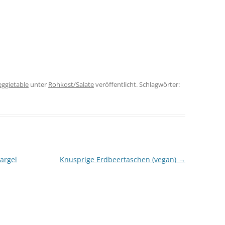
eggietable
unter
Rohkost/Salate
veröffentlicht. Schlagwörter:
argel
Knusprige Erdbeertaschen (vegan)
→