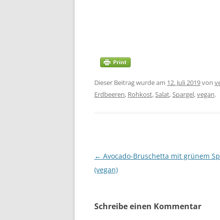
Dieser Beitrag wurde am
12. Juli 2019
von
v
Erdbeeren
,
Rohkost
,
Salat
,
Spargel
,
vegan
.
Beitragsnavigation
←
Avocado-Bruschetta mit grünem Sp
(vegan)
Schreibe einen Kommentar