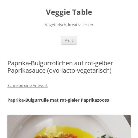
Zum
Inhalt
Veggie Table
springen
Vegetarisch, kreativ, lecker
Menü
Paprika-Bulgurröllchen auf rot-gelber
Paprikasauce (ovo-lacto-vegetarisch)
Schreibe eine Antwort
Paprika-Bulgurrulle mat rot-gieler Paprikazooss