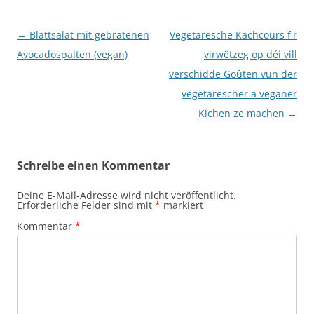
Beitragsnavigation
←
Blattsalat mit gebratenen
Vegetaresche Kachcours fir
Avocadospalten (vegan)
virwëtzeg op déi vill
verschidde Goûten vun der
vegetarescher a veganer
Kichen ze machen
→
Schreibe einen Kommentar
Deine E-Mail-Adresse wird nicht veröffentlicht.
Erforderliche Felder sind mit
*
markiert
Kommentar
*