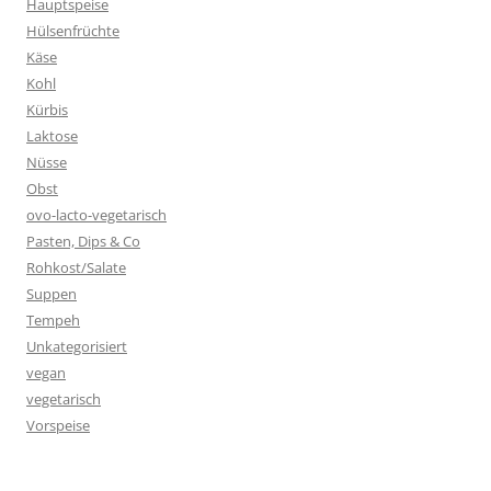
Hauptspeise
Hülsenfrüchte
Käse
Kohl
Kürbis
Laktose
Nüsse
Obst
ovo-lacto-vegetarisch
Pasten, Dips & Co
Rohkost/Salate
Suppen
Tempeh
Unkategorisiert
vegan
vegetarisch
Vorspeise