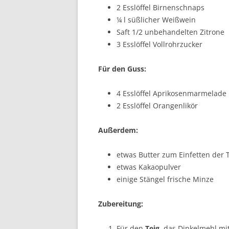
2 Esslöffel Birnenschnaps
¼ l süßlicher Weißwein
Saft 1/2 unbehandelten Zitrone
3 Esslöffel Vollrohrzucker
Für den Guss:
4 Esslöffel Aprikosenmarmelade
2 Esslöffel Orangenlikör
Außerdem
:
etwas Butter zum Einfetten der 
etwas Kakaopulver
einige Stängel frische Minze
Zubereitung:
Für den
Teig,
das Dinkelmehl mit