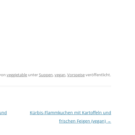
von
veggietable
unter
Suppen
,
vegan
,
Vorspeise
veröffentlicht.
 und
Kürbis-Flammkuchen mit Kartoffeln und
frischen Feigen (vegan)
→