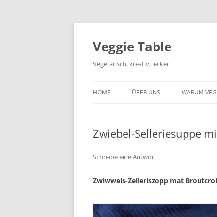
Zum
Inhalt
springen
Veggie Table
Vegetarisch, kreativ, lecker
HOME
ÜBER UNS
WARUM VEG
Zwiebel-Selleriesuppe mi
Schreibe eine Antwort
Zwiwwels-Zelleriszopp mat Broutcro