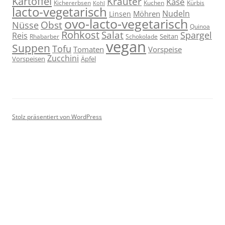
Kartoffel
Kräuter
Käse
Kuchen
Kichererbsen
Kürbis
Kohl
lacto-vegetarisch
Nudeln
Möhren
Linsen
ovo-lacto-vegetarisch
Obst
Nüsse
Quinoa
Rohkost
Salat
Spargel
Reis
Seitan
Schokolade
Rhabarber
vegan
Suppen
Tofu
Tomaten
Vorspeise
Zucchini
Vorspeisen
Äpfel
Stolz präsentiert von WordPress