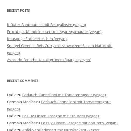
RECENT POSTS
Kräuter-Bandnudeln mit Belugalinsen (vegan)
Fruchtiges Mandeldessert mit Agar-Agarhaube (vegan)
Knusprige Erdbeertaschen (vegan)
Spargel-Gemüse-Reis-Curry mit schwarzem Sesam-Naturtofu
(vegan)
Avocado-Bruschetta mit grünem Spargel (vegan)
RECENT COMMENTS
Lydie
zu
Bärlauch-Cannelloni mit Tomatenragout (vegan)
Germain Medlar
zu
Bärlauch-Cannelloni mit Tomatenragout
(vegan)
Lydie
zu
Le Puy-Linsen-Lasagne mit Kräutern (vegan)
Germain Medlar
zu
Le Puy-Linsen-Lasagne mit Kräutern (vegan)
Lydie
zu
Apfel-Vanilledessert mit Nusskrokant (vegan)