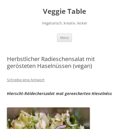
Zum
Inhalt
Veggie Table
springen
Vegetarisch, kreativ, lecker
Menü
Herbstlicher Radieschensalat mit
gerösteten Haselnüssen (vegan)
Schreibe eine Antwort
Hierscht-Réidecherszalot mat gereecherten Hieselnëss