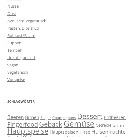
Nüsse
Obst
ovo-lacto-vegetarisch
Pasten, Dips & Co
Rohkost/Salate
Suppen
Tempeh
Unkategorisiert
vegan
vegetarisch
Vorspeise
SCHLAGWÖRTER
Dessert
Beeren
Birnen
Erdbeeren
Champignons
Bulgur
Gemüse
Gebäck
Fingerfood
Getreide
Grillen
Hauptspeise
Hülsenfrüchte
Hauptspeisen
Hirse