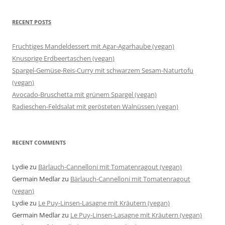
RECENT POSTS
Fruchtiges Mandeldessert mit Agar-Agarhaube (vegan)
Knusprige Erdbeertaschen (vegan)
Spargel-Gemüse-Reis-Curry mit schwarzem Sesam-Naturtofu
(vegan)
Avocado-Bruschetta mit grünem Spargel (vegan)
Radieschen-Feldsalat mit gerösteten Walnüssen (vegan)
RECENT COMMENTS
Lydie
zu
Bärlauch-Cannelloni mit Tomatenragout (vegan)
Germain Medlar
zu
Bärlauch-Cannelloni mit Tomatenragout
(vegan)
Lydie
zu
Le Puy-Linsen-Lasagne mit Kräutern (vegan)
Germain Medlar
zu
Le Puy-Linsen-Lasagne mit Kräutern (vegan)