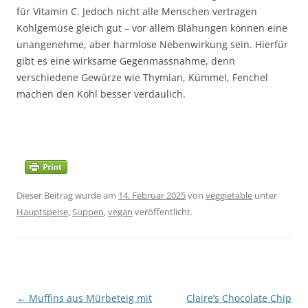
für Vitamin C. Jedoch nicht alle Menschen vertragen
Kohlgemüse gleich gut – vor allem Blähungen können eine
unangenehme, aber harmlose Nebenwirkung sein. Hierfür
gibt es eine wirksame Gegenmassnahme, denn
verschiedene Gewürze wie Thymian, Kümmel, Fenchel
machen den Kohl besser verdaulich.
Dieser Beitrag wurde am
14. Februar 2025
von
veggietable
unter
Hauptspeise
,
Suppen
,
vegan
veröffentlicht.
Beitragsnavigation
←
Muffins aus Mürbeteig mit
Claire’s Chocolate Chip