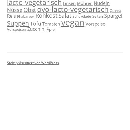
lacto-vegetarisch
Nudeln
Möhren
Linsen
ovo-lacto-vegetarisch
Obst
Nüsse
Quinoa
Rohkost
Salat
Spargel
Reis
Seitan
Schokolade
Rhabarber
vegan
Suppen
Tofu
Tomaten
Vorspeise
Zucchini
Vorspeisen
Äpfel
Stolz präsentiert von WordPress