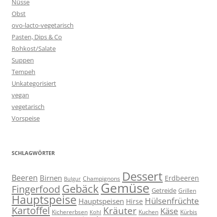
Nüsse
Obst
ovo-lacto-vegetarisch
Pasten, Dips & Co
Rohkost/Salate
Suppen
Tempeh
Unkategorisiert
vegan
vegetarisch
Vorspeise
SCHLAGWÖRTER
Dessert
Beeren
Birnen
Erdbeeren
Champignons
Bulgur
Gemüse
Gebäck
Fingerfood
Getreide
Grillen
Hauptspeise
Hülsenfrüchte
Hauptspeisen
Hirse
Kartoffel
Kräuter
Käse
Kuchen
Kichererbsen
Kürbis
Kohl