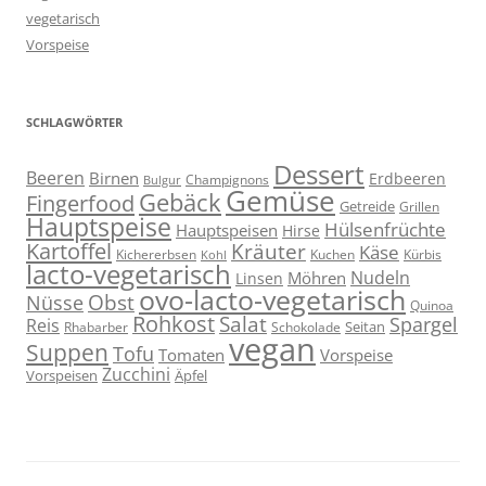
vegetarisch
Vorspeise
SCHLAGWÖRTER
Dessert
Beeren
Birnen
Erdbeeren
Champignons
Bulgur
Gemüse
Gebäck
Fingerfood
Getreide
Grillen
Hauptspeise
Hülsenfrüchte
Hauptspeisen
Hirse
Kartoffel
Kräuter
Käse
Kuchen
Kichererbsen
Kürbis
Kohl
lacto-vegetarisch
Nudeln
Möhren
Linsen
ovo-lacto-vegetarisch
Obst
Nüsse
Quinoa
Rohkost
Salat
Spargel
Reis
Seitan
Schokolade
Rhabarber
vegan
Suppen
Tofu
Tomaten
Vorspeise
Zucchini
Vorspeisen
Äpfel