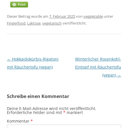
Dieser Beitrag wurde am
7. Februar 2025
von
veggietable
unter
Fingerfood
,
Laktose
,
vegetarisch
veröffentlicht.
Beitragsnavigation
←
Hokkaidokürbis-Rigatoni
Winterlicher Rosenkohl-
mit Räuchertofu (vegan)
Eintopf mit Räuchertofu
(vegan)
→
Schreibe einen Kommentar
Deine E-Mail-Adresse wird nicht veröffentlicht.
Erforderliche Felder sind mit
*
markiert
Kommentar
*