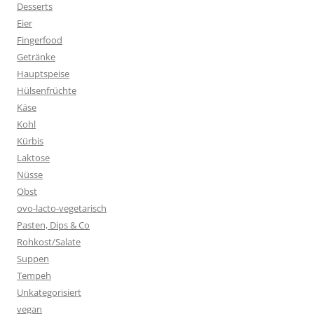
Desserts
Eier
Fingerfood
Getränke
Hauptspeise
Hülsenfrüchte
Käse
Kohl
Kürbis
Laktose
Nüsse
Obst
ovo-lacto-vegetarisch
Pasten, Dips & Co
Rohkost/Salate
Suppen
Tempeh
Unkategorisiert
vegan