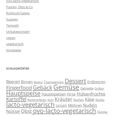
ovo-lacto-vegetarisch
Pasten, Dips & Co
Rohkost/Salate
Suppen
Tempeh
Unkategorisiert
vegan
vegetarisch
Vorspeise
SCHLAGWÖRTER
Dessert
Beeren
Birnen
Erdbeeren
Champignons
Bulgur
Gemüse
Gebäck
Fingerfood
Getreide
Grillen
Hauptspeise
Hülsenfrüchte
Hauptspeisen
Hirse
Kartoffel
Kräuter
Käse
Kuchen
Kichererbsen
Kürbis
Kohl
lacto-vegetarisch
Nudeln
Möhren
Linsen
ovo-lacto-vegetarisch
Obst
Nüsse
Quinoa