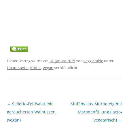
Dieser Beitrag wurde am
31. Januar 2025
von
veggietable
unter
Hauptspeise
,
Kürbis
,
vegan
veröffentlicht.
Beitragsnavigation
←
Sellerie-Feldsalat mit
Muffins aus Mürbeteig mit
geräucherten Walnüssen
Maronenfüllung (lacto-
(vegan)
vegetarisch)
→