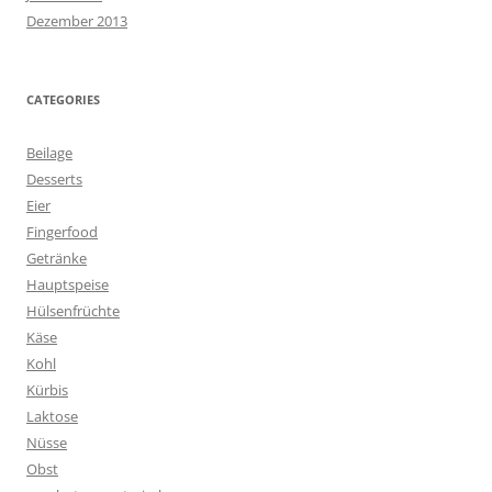
Dezember 2013
CATEGORIES
Beilage
Desserts
Eier
Fingerfood
Getränke
Hauptspeise
Hülsenfrüchte
Käse
Kohl
Kürbis
Laktose
Nüsse
Obst