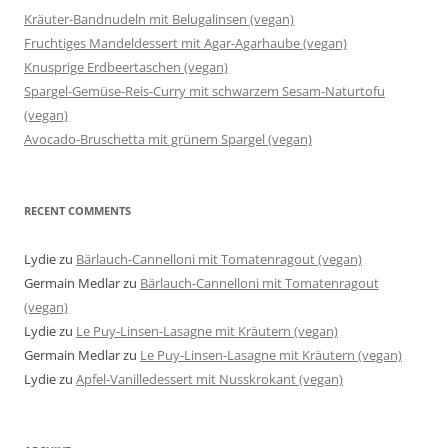
Kräuter-Bandnudeln mit Belugalinsen (vegan)
Fruchtiges Mandeldessert mit Agar-Agarhaube (vegan)
Knusprige Erdbeertaschen (vegan)
Spargel-Gemüse-Reis-Curry mit schwarzem Sesam-Naturtofu
(vegan)
Avocado-Bruschetta mit grünem Spargel (vegan)
RECENT COMMENTS
Lydie
zu
Bärlauch-Cannelloni mit Tomatenragout (vegan)
Germain Medlar
zu
Bärlauch-Cannelloni mit Tomatenragout
(vegan)
Lydie
zu
Le Puy-Linsen-Lasagne mit Kräutern (vegan)
Germain Medlar
zu
Le Puy-Linsen-Lasagne mit Kräutern (vegan)
Lydie
zu
Apfel-Vanilledessert mit Nusskrokant (vegan)