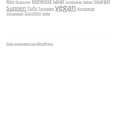
Rohkost
Salat
Spargel
Reis
Seitan
Schokolade
Rhabarber
vegan
Suppen
Tofu
Tomaten
Vorspeise
Zucchini
Vorspeisen
Äpfel
Stolz präsentiert von WordPress