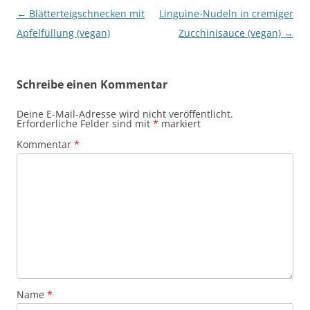
Beitragsnavigation
←
Blätterteigschnecken mit
Linguine-Nudeln in cremiger
Apfelfüllung (vegan)
Zucchinisauce (vegan)
→
Schreibe einen Kommentar
Deine E-Mail-Adresse wird nicht veröffentlicht.
Erforderliche Felder sind mit
*
markiert
Kommentar
*
Name
*