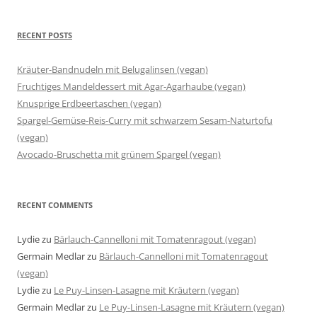
RECENT POSTS
Kräuter-Bandnudeln mit Belugalinsen (vegan)
Fruchtiges Mandeldessert mit Agar-Agarhaube (vegan)
Knusprige Erdbeertaschen (vegan)
Spargel-Gemüse-Reis-Curry mit schwarzem Sesam-Naturtofu
(vegan)
Avocado-Bruschetta mit grünem Spargel (vegan)
RECENT COMMENTS
Lydie
zu
Bärlauch-Cannelloni mit Tomatenragout (vegan)
Germain Medlar
zu
Bärlauch-Cannelloni mit Tomatenragout
(vegan)
Lydie
zu
Le Puy-Linsen-Lasagne mit Kräutern (vegan)
Germain Medlar
zu
Le Puy-Linsen-Lasagne mit Kräutern (vegan)