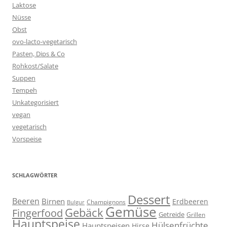
Laktose
Nüsse
Obst
ovo-lacto-vegetarisch
Pasten, Dips & Co
Rohkost/Salate
Suppen
Tempeh
Unkategorisiert
vegan
vegetarisch
Vorspeise
SCHLAGWÖRTER
Dessert
Beeren
Birnen
Erdbeeren
Champignons
Bulgur
Gemüse
Gebäck
Fingerfood
Getreide
Grillen
Hauptspeise
Hülsenfrüchte
Hauptspeisen
Hirse