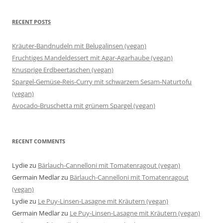
RECENT POSTS
Kräuter-Bandnudeln mit Belugalinsen (vegan)
Fruchtiges Mandeldessert mit Agar-Agarhaube (vegan)
Knusprige Erdbeertaschen (vegan)
Spargel-Gemüse-Reis-Curry mit schwarzem Sesam-Naturtofu
(vegan)
Avocado-Bruschetta mit grünem Spargel (vegan)
RECENT COMMENTS
Lydie
zu
Bärlauch-Cannelloni mit Tomatenragout (vegan)
Germain Medlar
zu
Bärlauch-Cannelloni mit Tomatenragout
(vegan)
Lydie
zu
Le Puy-Linsen-Lasagne mit Kräutern (vegan)
Germain Medlar
zu
Le Puy-Linsen-Lasagne mit Kräutern (vegan)