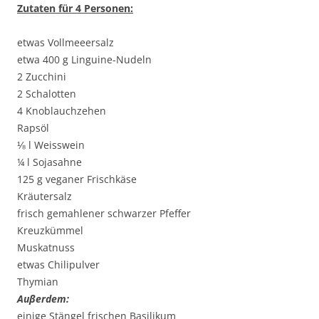
Zutaten für 4 Personen:
etwas Vollmeeersalz
etwa 400 g Linguine-Nudeln
2 Zucchini
2 Schalotten
4 Knoblauchzehen
Rapsöl
⅛ l Weisswein
¼ l Sojasahne
125 g veganer Frischkäse
Kräutersalz
frisch gemahlener schwarzer Pfeffer
Kreuzkümmel
Muskatnuss
etwas Chilipulver
Thymian
Auβerdem:
einige Stängel frischen Basilikum