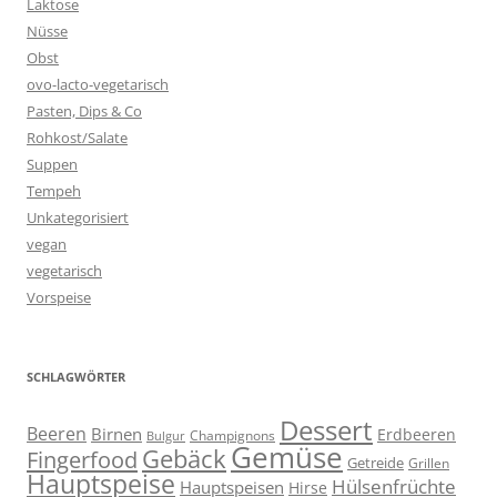
Laktose
Nüsse
Obst
ovo-lacto-vegetarisch
Pasten, Dips & Co
Rohkost/Salate
Suppen
Tempeh
Unkategorisiert
vegan
vegetarisch
Vorspeise
SCHLAGWÖRTER
Dessert
Beeren
Birnen
Erdbeeren
Champignons
Bulgur
Gemüse
Gebäck
Fingerfood
Getreide
Grillen
Hauptspeise
Hülsenfrüchte
Hauptspeisen
Hirse