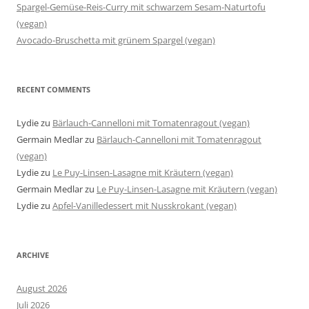
Spargel-Gemüse-Reis-Curry mit schwarzem Sesam-Naturtofu
(vegan)
Avocado-Bruschetta mit grünem Spargel (vegan)
RECENT COMMENTS
Lydie
zu
Bärlauch-Cannelloni mit Tomatenragout (vegan)
Germain Medlar
zu
Bärlauch-Cannelloni mit Tomatenragout
(vegan)
Lydie
zu
Le Puy-Linsen-Lasagne mit Kräutern (vegan)
Germain Medlar
zu
Le Puy-Linsen-Lasagne mit Kräutern (vegan)
Lydie
zu
Apfel-Vanilledessert mit Nusskrokant (vegan)
ARCHIVE
August 2026
Juli 2026