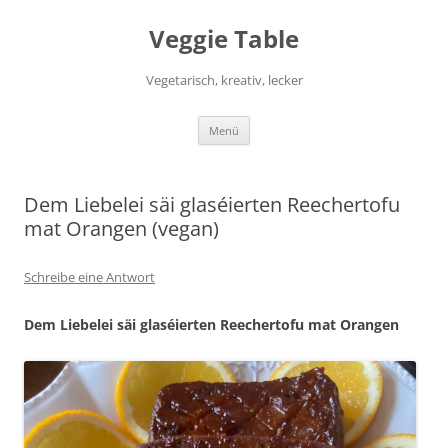
Zum
Inhalt
Veggie Table
springen
Vegetarisch, kreativ, lecker
Menü
Dem Liebelei säi glaséierten Reechertofu
mat Orangen (vegan)
Schreibe eine Antwort
Dem Liebelei säi glaséierten Reechertofu mat Orangen