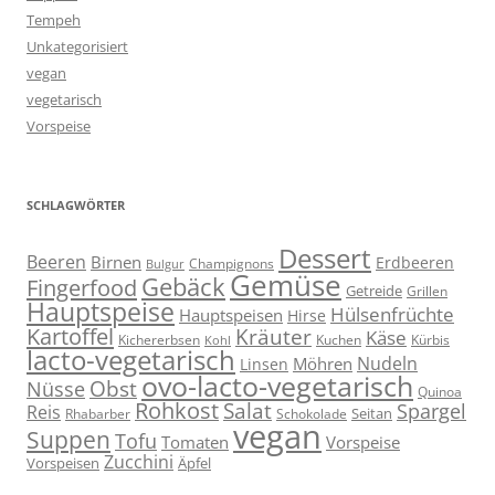
Tempeh
Unkategorisiert
vegan
vegetarisch
Vorspeise
SCHLAGWÖRTER
Dessert
Beeren
Birnen
Erdbeeren
Champignons
Bulgur
Gemüse
Gebäck
Fingerfood
Getreide
Grillen
Hauptspeise
Hülsenfrüchte
Hauptspeisen
Hirse
Kartoffel
Kräuter
Käse
Kuchen
Kichererbsen
Kürbis
Kohl
lacto-vegetarisch
Nudeln
Möhren
Linsen
ovo-lacto-vegetarisch
Obst
Nüsse
Quinoa
Rohkost
Salat
Spargel
Reis
Seitan
Schokolade
Rhabarber
vegan
Suppen
Tofu
Tomaten
Vorspeise
Zucchini
Vorspeisen
Äpfel