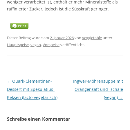
weniger verarbeitet ist, enthält er mehr Mineralstoffe als
raffinierter Zucker, jedoch ist die Süsskraft geringer.
Dieser Beitrag wurde am
2. Januar 2026
von
veggietable
unter
Hauptspeise
,
vegan
,
Vorspeise
veröffentlicht.
Beitragsnavigation
←
Quark-Clementinen-
Ingwer-Möhrensuppe mit
Dessert mit Spekulatius-
Orangensaft und -schale
Keksen (lacto-vegetarisch)
(vegan)
→
Schreibe einen Kommentar