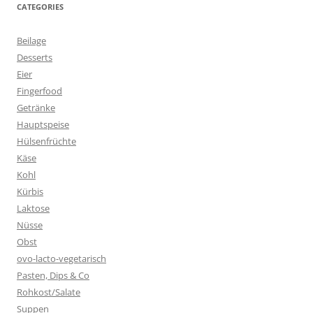
CATEGORIES
Beilage
Desserts
Eier
Fingerfood
Getränke
Hauptspeise
Hülsenfrüchte
Käse
Kohl
Kürbis
Laktose
Nüsse
Obst
ovo-lacto-vegetarisch
Pasten, Dips & Co
Rohkost/Salate
Suppen