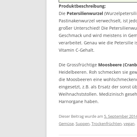
Produktbeschreibung:
Die
Petersilienwurzel
(Wurzelpetersili
Pastinakenwurzel verwechselt, ist je
großer Unterschied! Die Petersilienwur
Geschmack und wird meistens in Gemü
verarbeitet. Genau wie die Petersilie 
Vitamin C-Gehalt.
Die Grossfrüchtige
Moosbeere (Cranb
Heidelbeeren. Roh schmecken sie gew
die Moosbeeren eine wohlschmeckende
eingesetzt, z.B. als Ersatz der sonst
Weihnachststollen. Medizinisch geseh
Harnorgane haben.
Dieser Beitrag wurde am
5. September 201
Gemüse
,
Suppen
,
Trockenfrüchten
,
vegan
.