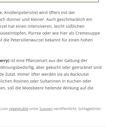
e, Knollenpetersilie) wird öfters mit der
doch dünner und kleiner. Auch geschmacklich ein
zel hat einen intensiveren, leicht süßlichen
seeintöpfen, Pürree oder wie hier als Cremesuppe
ist die Petersilienwurzel bekannt für einen hohen
erry)
ist eine Pflanzenart aus der Gattung der
öhnungsbedürfig, aber gekocht oder getrocknet sind
 Zutat. Immer öfter werden sie als Backzutat
 üblichen Rosinen oder Sultaninen in Kuchen oder
en, soll die Moosbeere heilende Wirkung auf die
4
von
veggietable
unter
Suppen
veröffentlicht. Schlagwörter: