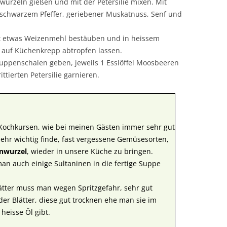
wurzeln gießen und mit der Petersilie mixen. Mit
 schwarzem Pfeffer, geriebener Muskatnuss, Senf und
mit etwas Weizenmehl bestäuben und in heissem
nd auf Küchenkrepp abtropfen lassen.
 Suppenschalen geben, jeweils 1 Esslöffel Moosbeeren
ittierten Petersilie garnieren.
Kochkursen, wie bei meinen Gästen immer sehr gut
sehr wichtig finde, fast vergessene Gemüsesorten,
enwurzel
, wieder in unsere Küche zu bringen.
n auch einige Sultaninen in die fertige Suppe
lätter muss man wegen Spritzgefahr, sehr gut
r Blätter, diese gut trocknen ehe man sie im
heisse Öl gibt.