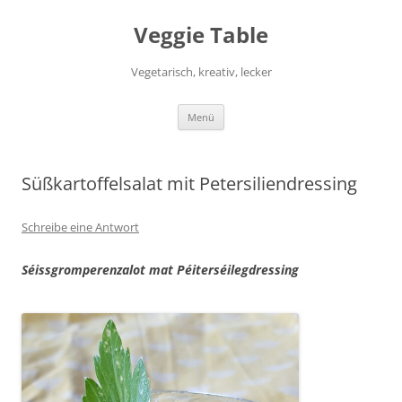
Zum
Inhalt
Veggie Table
springen
Vegetarisch, kreativ, lecker
Menü
Süßkartoffelsalat mit Petersiliendressing
Schreibe eine Antwort
Séissgromperenzalot mat Péiterséilegdressing