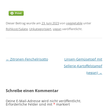
Dieser Beitrag wurde am
23. Juni 2023
von
veggietable
unter
Rohkost/Salate
,
Unkategorisiert
,
vegan
veröffentlicht.
Beitragsnavigation
←
Zitronen-Fenchelrisotto
Linsen-Gemüsetopf mit
Sellerie-Kartoffelstampf
(vegan)
→
Schreibe einen Kommentar
Deine E-Mail-Adresse wird nicht veröffentlicht.
Erforderliche Felder sind mit
*
markiert