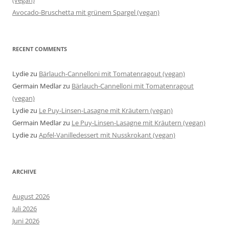
(vegan)
Avocado-Bruschetta mit grünem Spargel (vegan)
RECENT COMMENTS
Lydie
zu
Bärlauch-Cannelloni mit Tomatenragout (vegan)
Germain Medlar
zu
Bärlauch-Cannelloni mit Tomatenragout
(vegan)
Lydie
zu
Le Puy-Linsen-Lasagne mit Kräutern (vegan)
Germain Medlar
zu
Le Puy-Linsen-Lasagne mit Kräutern (vegan)
Lydie
zu
Apfel-Vanilledessert mit Nusskrokant (vegan)
ARCHIVE
August 2026
Juli 2026
Juni 2026