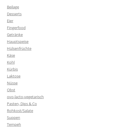
Beilage
Desserts
Eier
Fingerfood
Getränke
Hauptspeise
Hülsenfrüchte
Käse
Kohl
Kürbis
Laktose
Nüsse
Obst
ovo-lacto-vegetarisch
Pasten, Dips & Co
Rohkost/Salate
Suppen
Tempeh