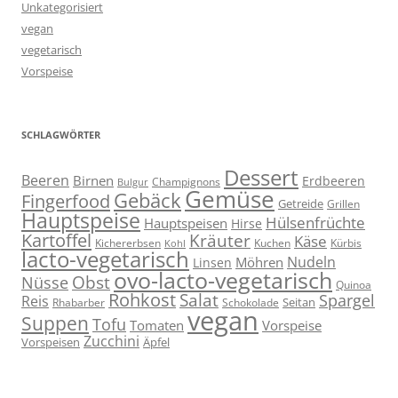
Unkategorisiert
vegan
vegetarisch
Vorspeise
SCHLAGWÖRTER
Dessert
Beeren
Birnen
Erdbeeren
Champignons
Bulgur
Gemüse
Gebäck
Fingerfood
Getreide
Grillen
Hauptspeise
Hülsenfrüchte
Hauptspeisen
Hirse
Kartoffel
Kräuter
Käse
Kuchen
Kichererbsen
Kürbis
Kohl
lacto-vegetarisch
Nudeln
Möhren
Linsen
ovo-lacto-vegetarisch
Obst
Nüsse
Quinoa
Rohkost
Salat
Spargel
Reis
Seitan
Schokolade
Rhabarber
vegan
Suppen
Tofu
Tomaten
Vorspeise
Zucchini
Vorspeisen
Äpfel