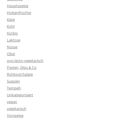
Hauptspeise
Hülsenfrüchte
Käse
Kohl
Kürbis
Laktose
Nüsse
Obst
ovo-lacto-vegetarisch
Pasten, Dips & Co
Rohkost/Salate
Suppen
Tempeh
Unkategorisiert
vegan
vegetarisch
Vorspeise