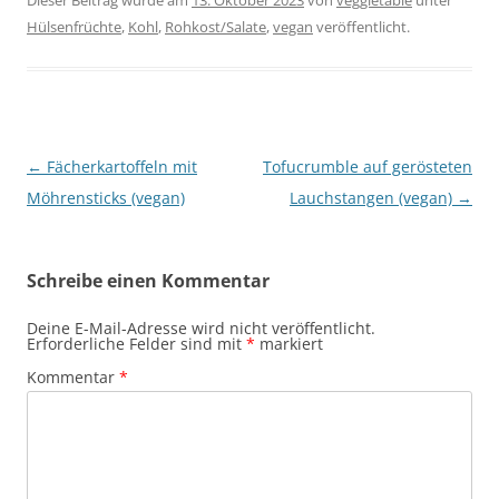
Dieser Beitrag wurde am
13. Oktober 2023
von
veggietable
unter
Hülsenfrüchte
,
Kohl
,
Rohkost/Salate
,
vegan
veröffentlicht.
Beitragsnavigation
←
Fächerkartoffeln mit
Tofucrumble auf gerösteten
Möhrensticks (vegan)
Lauchstangen (vegan)
→
Schreibe einen Kommentar
Deine E-Mail-Adresse wird nicht veröffentlicht.
Erforderliche Felder sind mit
*
markiert
Kommentar
*