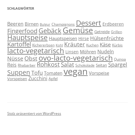
SCHLAGWÖRTER
Dessert
Beeren
Birnen
Erdbeeren
Champignons
Bulgur
Gemüse
Gebäck
Fingerfood
Getreide
Grillen
Hauptspeise
Hülsenfrüchte
Hauptspeisen
Hirse
Kartoffel
Kräuter
Käse
Kuchen
Kichererbsen
Kürbis
Kohl
lacto-vegetarisch
Nudeln
Möhren
Linsen
ovo-lacto-vegetarisch
Obst
Nüsse
Quinoa
Rohkost
Salat
Spargel
Reis
Seitan
Schokolade
Rhabarber
vegan
Suppen
Tofu
Tomaten
Vorspeise
Zucchini
Vorspeisen
Äpfel
Stolz präsentiert von WordPress